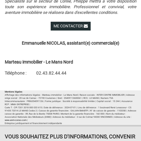
Spécialiste sur le secteur de Conlie, Philippe mettra à votre disposition
toute son expérience immobilière. Professionnel et convivial, votre
aventure immobilière se réalisera dans d'excellentes conditions.
ME CONTACTER
Voir ses autres biens
Emmanuelle NICOLAS, assistant(e) commercial(e)
Marteau immobilier - Le Mans Nord
Téléphone :
02.43.82.44.44
Plan d'accès
Voir les autres biens de l'agence
Mentions légales
Affichage des informations légales : Marteau immobilier - Le Mans Nord | Raison sociale : INTER CENTRE IMMOBILIER | Adresse
siège social : 20 rue de Carnac - 72190 Coulaines | Siret : 35409112600061 | RCS : LE MANS | Numero TVA
Intracommunautaire : FR06354091126 | Forme juridique : Société à responsabilité limitée | Capital social : 15 244 | Assurance
RCP : MMA ENTREPRISE |
Carte T : CPI 7201 2018 000 033 615 | Date de délivrance : 2024-07-01 | Lieu de délivrance : 1 boulevard René Levasseur - CS
91435 72014 LE MANS Cedex 2 | Caisse de garantie financière : GALIAN-SMABTP. | N° de caisse de garantie : 110335E | Adresse
caisse de garantie : 89, Rue de la Boetie 75008 PARIS | Montant de la garantie financière : 160 000 | Nom du médiateur :
Association Nationale des Médiateurs (ANM) | Adresse du médiateur : 2 rue de Colmar 94300 VINCENNES | Adresse du site :
www.anm-conso.com
|
Entreprise juridiquement et financièrement indépendante
VOUS SOUHAITEZ PLUS D'INFORMATIONS, CONVENIR