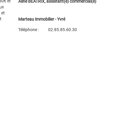
80€ et
Aline BÉATRIX, assistant(e) commercial(e)
ux
 et
t
Marteau immobilier - Yvré
Téléphone :
02.85.85.60.30
Plan d'accès
Voir les autres biens de l'agence