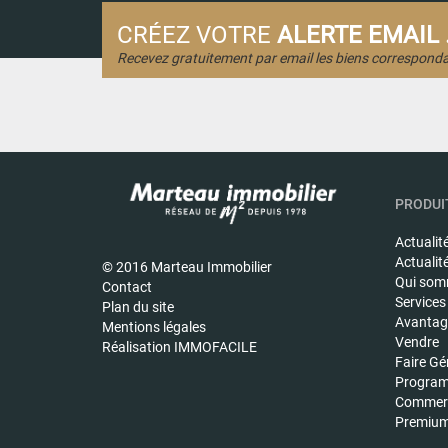
CRÉEZ VOTRE
ALERTE EMAIL .
Recevez gratuitement par email les biens corresponda
PRODUIT
Actualit
Actualit
© 2016 Marteau Immobilier
Qui som
Contact
Services
Plan du site
Avantage
Mentions légales
Vendre
Réalisation IMMOFACILE
Faire Gé
Program
Commerc
Premiu