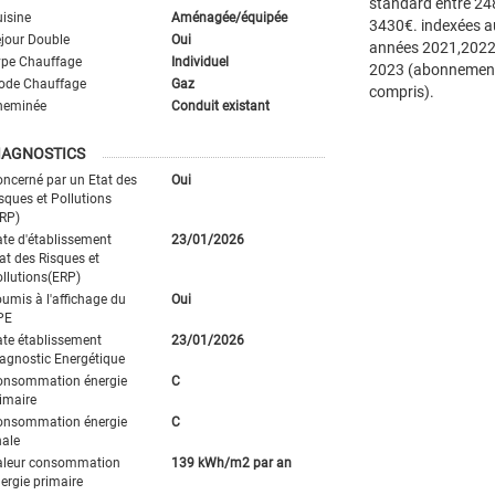
standard entre 24
isine
Aménagée/équipée
3430€. indexées a
jour Double
Oui
années 2021,2022
ype Chauffage
Individuel
2023 (abonnemen
ode Chauffage
Gaz
compris).
heminée
Conduit existant
IAGNOSTICS
ncerné par un Etat des
Oui
sques et Pollutions
RP)
te d'établissement
23/01/2026
at des Risques et
llutions(ERP)
umis à l'affichage du
Oui
PE
te établissement
23/01/2026
agnostic Energétique
onsommation énergie
C
imaire
onsommation énergie
C
nale
aleur consommation
139 kWh/m2 par an
ergie primaire