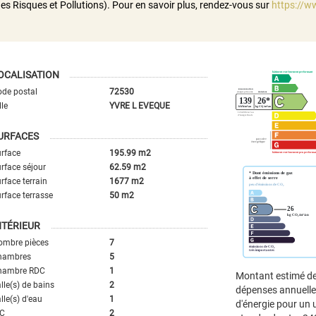
es Risques et Pollutions). Pour en savoir plus, rendez-vous sur
https://w
OCALISATION
de postal
72530
lle
YVRE L EVEQUE
URFACES
rface
195.99 m2
rface séjour
62.59 m2
rface terrain
1677 m2
rface terrasse
50 m2
NTÉRIEUR
ombre pièces
7
hambres
5
hambre RDC
1
Montant estimé d
lle(s) de bains
2
dépenses annuell
lle(s) d'eau
1
d'énergie pour un
C
2