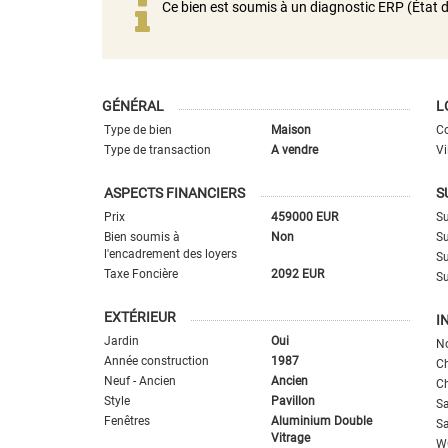
Ce bien est soumis à un diagnostic ERP (État d
GÉNÉRAL
L
Type de bien
Maison
Co
Type de transaction
A vendre
Vi
ASPECTS FINANCIERS
S
Prix
459000 EUR
Su
Bien soumis à
Non
Su
l'encadrement des loyers
Su
Taxe Foncière
2092 EUR
Su
EXTÉRIEUR
I
Jardin
Oui
N
Année construction
1987
C
Neuf - Ancien
Ancien
C
Style
Pavillon
Sa
Fenêtres
Aluminium Double
Sa
Vitrage
W