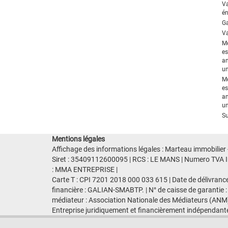
V
én
Ga
Va
M
es
an
un
M
es
an
un
Su
Mentions légales
Affichage des informations légales : Marteau immobilier 
Siret : 35409112600095 | RCS : LE MANS | Numero TVA Int
: MMA ENTREPRISE |
Carte T : CPI 7201 2018 000 033 615 | Date de délivranc
financière : GALIAN-SMABTP. | N° de caisse de garantie :
médiateur : Association Nationale des Médiateurs (ANM)
Entreprise juridiquement et financièrement indépendant