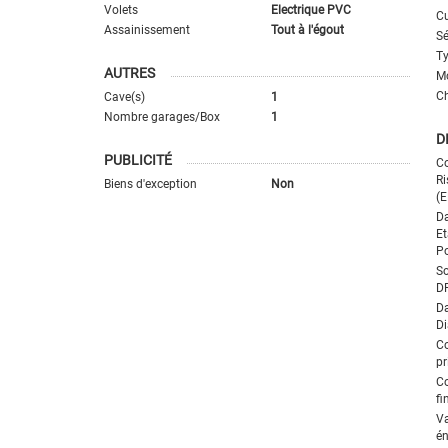
Volets
Electrique PVC
Cu
Assainissement
Tout à l'égout
Sé
T
AUTRES
M
C
Cave(s)
1
Nombre garages/Box
1
D
PUBLICITÉ
Co
Ri
Biens d'exception
Non
(E
Da
Et
Po
So
D
Da
Di
C
pr
C
fi
V
én