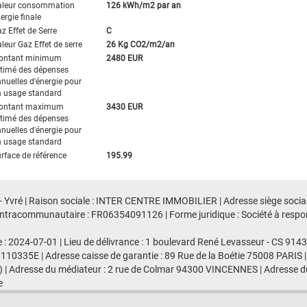
aleur consommation
126 kWh/m2 par an
ergie finale
z Effet de Serre
C
leur Gaz Effet de serre
26 Kg CO2/m2/an
ontant minimum
2480 EUR
timé des dépenses
nuelles d'énergie pour
 usage standard
ontant maximum
3430 EUR
timé des dépenses
nuelles d'énergie pour
 usage standard
rface de référence
195.99
- Yvré | Raison sociale : INTER CENTRE IMMOBILIER | Adresse siège social
racommunautaire : FR06354091126 | Forme juridique : Société à responsab
e : 2024-07-01 | Lieu de délivrance : 1 boulevard René Levasseur - CS 91
 110335E | Adresse caisse de garantie : 89 Rue de la Boétie 75008 PARIS |
 | Adresse du médiateur : 2 rue de Colmar 94300 VINCENNES | Adresse du
e