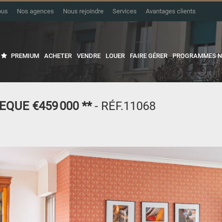
ous
Nos agences
Nous rejoindre
Services
Avantages clients
PREMIUM
ACHETER
VENDRE
LOUER
FAIRE GÉRER
PROGRAMMES N
VEQUE
€459 000
**
- RÉF.11068