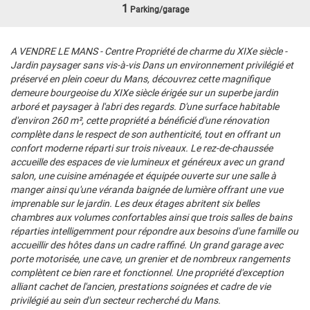
1
Parking/garage
A VENDRE LE MANS - Centre Propriété de charme du XIXe siècle -
Jardin paysager sans vis-à-vis Dans un environnement privilégié et
préservé en plein coeur du Mans, découvrez cette magnifique
demeure bourgeoise du XIXe siècle érigée sur un superbe jardin
arboré et paysager à l'abri des regards. D'une surface habitable
d'environ 260 m², cette propriété a bénéficié d'une rénovation
complète dans le respect de son authenticité, tout en offrant un
confort moderne réparti sur trois niveaux. Le rez-de-chaussée
accueille des espaces de vie lumineux et généreux avec un grand
salon, une cuisine aménagée et équipée ouverte sur une salle à
manger ainsi qu'une véranda baignée de lumière offrant une vue
imprenable sur le jardin. Les deux étages abritent six belles
chambres aux volumes confortables ainsi que trois salles de bains
réparties intelligemment pour répondre aux besoins d'une famille ou
accueillir des hôtes dans un cadre raffiné. Un grand garage avec
porte motorisée, une cave, un grenier et de nombreux rangements
complètent ce bien rare et fonctionnel. Une propriété d'exception
alliant cachet de l'ancien, prestations soignées et cadre de vie
privilégié au sein d'un secteur recherché du Mans.