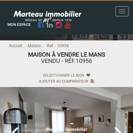
Toggl
navig
MON ESPACE
Accueil
Maison
Ref. : 10956
MAISON À VENDRE LE MANS
VENDU - RÉF.10956
SÉLECTIONNER LE BIEN
AJOUTER AU COMPARATEUR