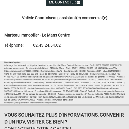
ME CONTACTER
Voir ses autres biens
Valérie Chantoiseau, assistant(e) commercial(e)
Marteau immobilier - Le Mans Centre
Téléphone :
02.43.24.64.02
Plan d'accès
Voir les autres biens de l'agence
Mentions légales
Affichage des informations légales : Marteau immobilier - Le Mans Centre | Raison sociale : SARL INTER CENTRE IMMOBILIER |
Adresse siège social : 14 place Aristide Briand - 72000 Le Mans | Siret : 35409112600012 | RCS : LE MANS | Numero TVA
Intracommunautaire : FR06354091126 | Forme juridique : SARL | Capital social : 15 245 | Assurance RCP : MMA ENTREPRISE |
Carte T : CPI 7201 2018 000 033 615 | Date de délivrance : 2024-07-01 | Lieu de délivrance : 1 boulevard René Levasseur - CS
91435 72014 LE MANS Cedex 2 | Caisse de garantie financière : GALIAN-SMABTP. | N° de caisse de garantie : 110335E | Adresse
caisse de garantie : 89 Rue de la Boétie 75008 PARIS | Montant de la garantie financière : 160 000 | Carte G : CPI 7201 2018 000
033 615 | Date de délivrance : 2024-07-01 | Lieu de délivrance : 1 boulevard René Levasseur - CS 91435 72014 LE MANS Cedex 2 |
Caisse de garantie financière : GALIAN-SMABTP | N° de caisse de garantie : 110335€ | Adresse caisse de garantie : 89 Rue de la
Boétie 75008 PARIS | Montant de la garantie financière : 800 000 | Carte S : CPI 7201 2018 000 000 004 | Date de délivrance :
2025-02-10 | Lieu de délivrance : 1 boulevard René Levasseur - CS 91435 72014 LE MANS Cedex 2 | Caisse de garantie financière
: GALIAN-SMABTP | N° de caisse de garantie : 174204C | Adresse caisse de garantie : 89 Rue de la Boétie 75008 PARIS | Montant
de la garantie financière : 120 000 | Nom du médiateur : Association Nationale des Médiateurs (ANM) | Adresse du médiateur : 2
rue de Colmar 94300 VINCENNES | Adresse du site :
www.anm-conso.com
|
Entreprise juridiquement et financièrement indépendante
VOUS SOUHAITEZ PLUS D'INFORMATIONS, CONVENIR
D'UN RDV, VISITER CE BIEN ?
CONTACTER NOTRE AGENCE !...