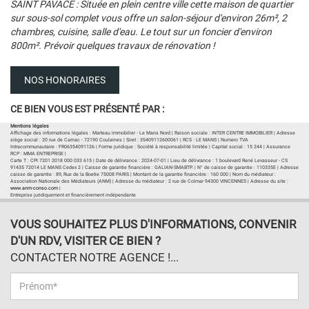
SAINT PAVACE : Située en plein centre ville cette maison de quartier
sur sous-sol complet vous offre un salon-séjour d'environ 26m², 2
chambres, cuisine, salle d'eau. Le tout sur un foncier d'environ
800m². Prévoir quelques travaux de rénovation !
NOS HONORAIRES
CE BIEN VOUS EST PRÉSENTÉ PAR :
Mentions légales
Affichage des informations légales : Marteau immobilier - Le Mans Nord | Raison sociale : INTER CENTRE IMMOBILIER | Adresse
siège social : 20 rue de Carnac - 72190 Coulaines | Siret : 35409112600061 | RCS : LE MANS | Numero TVA
Intracommunautaire : FR06354091126 | Forme juridique : Société à responsabilité limitée | Capital social : 15 244 | Assurance
RCP : MMA ENTREPRISE |
Carte T : CPI 7201 2018 000 033 615 | Date de délivrance : 2024-07-01 | Lieu de délivrance : 1 boulevard René Levasseur - CS
91435 72014 LE MANS Cedex 2 | Caisse de garantie financière : GALIAN-SMABTP. | N° de caisse de garantie : 110335E | Adresse
caisse de garantie : 89, Rue de la Boetie 75008 PARIS | Montant de la garantie financière : 160 000 | Nom du médiateur :
Association Nationale des Médiateurs (ANM) | Adresse du médiateur : 2 rue de Colmar 94300 VINCENNES | Adresse du site :
www.anm-conso.com
|
Entreprise juridiquement et financièrement indépendante
VOUS SOUHAITEZ PLUS D'INFORMATIONS, CONVENIR
D'UN RDV, VISITER CE BIEN ?
CONTACTER NOTRE AGENCE !...