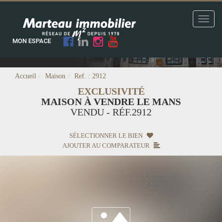
Toggl
naviga
MON ESPACE
Accueil
Maison
Ref. : 2912
EXCLUSIVITÉ
MAISON À VENDRE LE MANS
VENDU - RÉF.2912
SÉLECTIONNER LE BIEN
AJOUTER AU COMPARATEUR