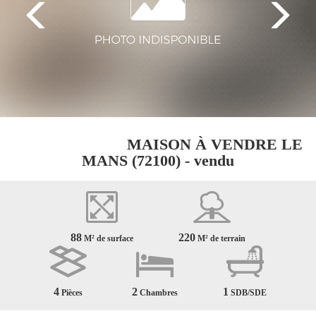
EXCLUSIVITÉ
MAISON À VENDRE
LE
MANS (72100) - vendu
88
220
M² de surface
M² de terrain
4
2
1
Pièces
Chambres
SDB/SDE