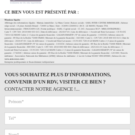
CE BIEN VOUS EST PRÉSENTÉ PAR :
Mentions légales
Affichage des informations légales : Marteau immobilier - Le Mans Centre | Raison sociale : SARL INTER CENTRE IMMOBILIER | Adresse
siège social : 14 place Aristide Briand - 72000 Le Mans | Siret : 35409112600012 | RCS : LE MANS | Numero TVA
Intracommunautaire : FR06354091126 | Forme juridique : SARL | Capital social : 15 245 | Assurance RCP : MMA ENTREPRISE |
Carte T : CPI 7201 2018 000 033 615 | Date de délivrance : 2024-07-01 | Lieu de délivrance : 1 boulevard René Levasseur - CS 91435
72014 LE MANS Cedex 2 | Caisse de garantie financière : GALIAN-SMABTP. | N° de caisse de garantie : 110335E | Adresse caisse de
garantie : 89 Rue de la Boétie 75008 PARIS | Montant de la garantie financière : 160 000 | Carte G : CPI 7201 2018 000 033 615 | Date de
délivrance : 2024-07-01 | Lieu de délivrance : 1 boulevard René Levasseur - CS 91435 72014 LE MANS Cedex 2 | Caisse de garantie
financière : GALIAN-SMABTP | N° de caisse de garantie : 110335€ | Adresse caisse de garantie : 89 Rue de la Boétie 75008 PARIS | Montant
de la garantie financière : 800 000 | Carte S : CPI 7201 2018 000 000 004 | Date de délivrance : 2025-02-10 | Lieu de délivrance : 1
boulevard René Levasseur - CS 91435 72014 LE MANS Cedex 2 | Caisse de garantie financière : GALIAN-SMABTP | N° de caisse de
garantie : 174204C | Adresse caisse de garantie : 89 Rue de la Boétie 75008 PARIS | Montant de la garantie financière : 120 000 | Nom du
médiateur : Association Nationale des Médiateurs (ANM) | Adresse du médiateur : 2 rue de Colmar 94300 VINCENNES | Adresse du site :
www.anm-conso.com
|
Entreprise juridiquement et financièrement indépendante
VOUS SOUHAITEZ PLUS D'INFORMATIONS,
CONVENIR D'UN RDV, VISITER CE BIEN ?
CONTACTER NOTRE AGENCE !...