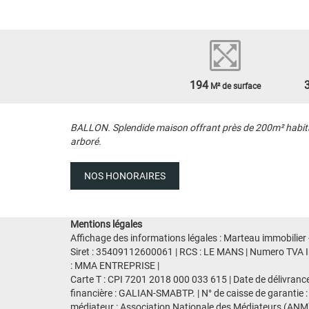
194
M² de surface
BALLON. Splendide maison offrant près de 200m² habitab
arboré.
NOS HONORAIRES
Mentions légales
Affichage des informations légales : Marteau immobilier
Siret : 35409112600061 | RCS : LE MANS | Numero TVA Int
: MMA ENTREPRISE |
Carte T : CPI 7201 2018 000 033 615 | Date de délivranc
financière : GALIAN-SMABTP. | N° de caisse de garantie :
médiateur : Association Nationale des Médiateurs (ANM)