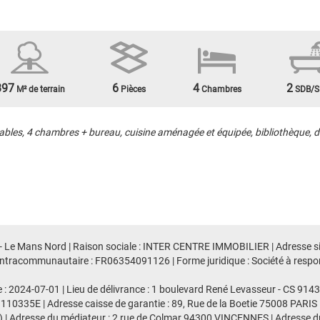
397
6
4
2
M² de terrain
Pièces
Chambres
SDB/S
les, 4 chambres + bureau, cuisine aménagée et équipée, bibliothèque, d
 - Le Mans Nord | Raison sociale : INTER CENTRE IMMOBILIER | Adresse siè
racommunautaire : FR06354091126 | Forme juridique : Société à responsab
e : 2024-07-01 | Lieu de délivrance : 1 boulevard René Levasseur - CS 91
 110335E | Adresse caisse de garantie : 89, Rue de la Boetie 75008 PARIS 
 | Adresse du médiateur : 2 rue de Colmar 94300 VINCENNES | Adresse du