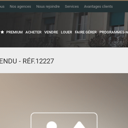
ous
Nos agences
Nous rejoindre
Services
Avantages clients
PREMIUM
ACHETER
VENDRE
LOUER
FAIRE GÉRER
PROGRAMMES N
ENDU - RÉF.12227