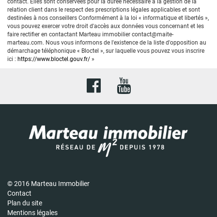
contact. Elles sont conservées pour la durée nécessaire à la gestion de la
relation client dans le respect des prescriptions légales applicables et sont
destinées à nos conseillers Conformément à la loi « informatique et libertés »,
vous pouvez exercer votre droit d'accès aux données vous concernant et les
faire rectifier en contactant Marteau immobilier contact@maite-
marteau.com. Nous vous informons de l'existence de la liste d'opposition au
démarchage téléphonique « Bloctel », sur laquelle vous pouvez vous inscrire
ici :
https://www.bloctel.gouv.fr/
»
© 2016 Marteau Immobilier
Contact
Plan du site
Mentions légales