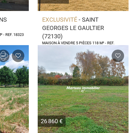
ANS
EXCLUSIVITÉ
- SAINT
GEORGES LE GAULTIER
 - REF. 18323
(72130)
MAISON À VENDRE 5 PIÈCES 118 M² - REF.
18428
26 860 €