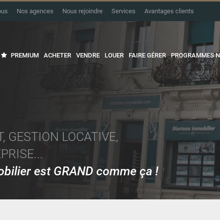
ous
Nos agences
Nous rejoindre
Services
Avantages clients
PREMIUM
ACHETER
VENDRE
LOUER
FAIRE GÉRER
PROGRAMMES N
, GESTION LOCATIVE,
RISE...
mobilier est GRAND comme ça !