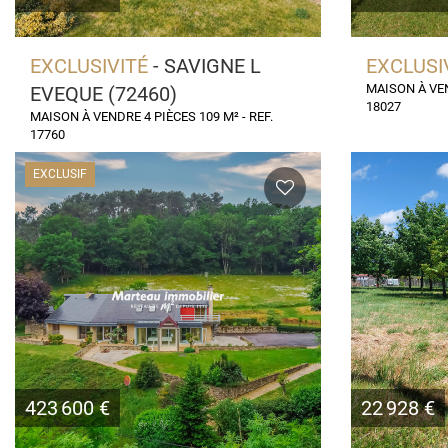
EXCLUSIVITÉ
- SAVIGNE L
EXCLUSI
MAISON À VEN
EVEQUE (72460)
18027
MAISON À VENDRE 4 PIÈCES 109 M² - REF.
17760
EXCLUSIF
423 600 €
22 928 €