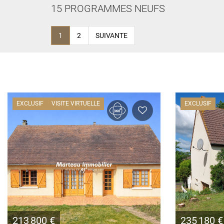
15
PROGRAMMES NEUFS
1
2
SUIVANTE
EXCLUSIF
VISITE VIRTUELLE
EXCLUSIF
213 800 €
235 180 €