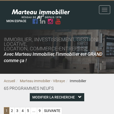
Toggl
navig
MON ESPACE
IMMOBILIER, INVESTISSEMENT, GESTION
LOCATIVE,
LOCATION, COMMERCE-ENTREPRISE...
Avec Marteau Immobilier, l'immobilier est GRAND
comme ça !
Accueil
Marteau immobilier - Vibraye
Immobilier
65
PROGRAMMES NEUFS
MODIFIER LA RECHERCHE
1
2
3
4
5
...
9
SUIVANTE